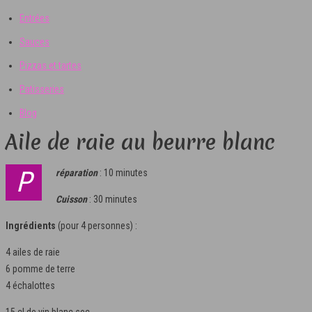
Entrées
Sauces
Pizzas et tartes
Patisseries
Blog
Aile de raie au beurre blanc
Préparation
: 10 minutes
Cuisson
: 30 minutes
Ingrédients
(pour 4 personnes) :
4 ailes de raie
6 pomme de terre
4 échalottes
15 cl de vin blanc sec