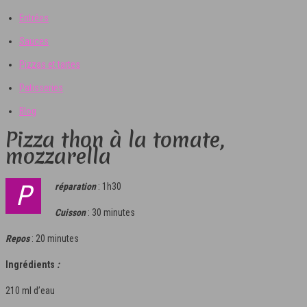
Entrées
Sauces
Pizzas et tartes
Patisseries
Blog
Pizza thon à la tomate,
mozzarella
Préparation
: 1h30
Cuisson
: 30 minutes
Repos
: 20 minutes
Ingrédients
:
210 ml d’eau