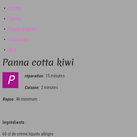
Entrées
Sauces
Pizzas et tartes
Patisseries
Blog
Panna cotta kiwi
Préparation
: 15 minutes
Cuisson
: 2 minutes
Repos
: 4h minimum
Ingrédients
:
60 cl de crème liquide allégée