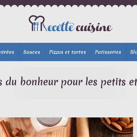
ntrées
Sauces
Pizzas et tartes
Patisseries
Bl
s du bonheur pour les petits e