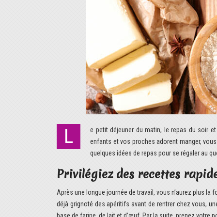
Le petit déjeuner du matin, le repas du soir et le déjeuner du dimanche sont souvent les seuls moments en famille. Alors que vos
enfants et vos proches adorent manger, vous 
quelques idées de repas pour se régaler au qu
Privilégiez des recettes rapid
Après une longue journée de travail, vous n’aurez plus la 
déjà grignoté des apéritifs avant de rentrer chez vous, un
base de farine, de lait et d’œuf. Par la suite, prenez votre 