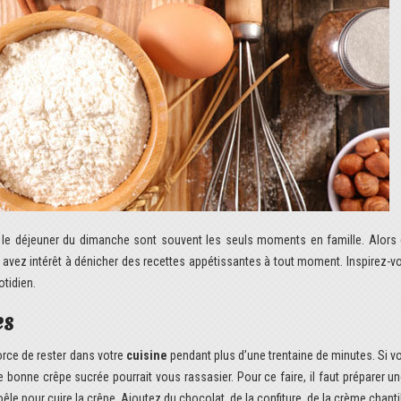
avez intérêt à dénicher des recettes appétissantes à tout moment. Inspirez-v
otidien.
es
force de rester dans votre
cuisine
pendant plus d’une trentaine de minutes. Si v
e bonne crêpe sucrée pourrait vous rassasier. Pour ce faire, il faut préparer u
poêle pour cuire la crêpe. Ajoutez du chocolat, de la confiture, de la crème chanti