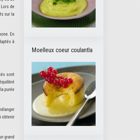
 Lors de
ts sur la
hone. En
daptés à
Moelleux coeur coulantla
cés sont
équilibré
la purée
mélanger
i obtenir
 un grand