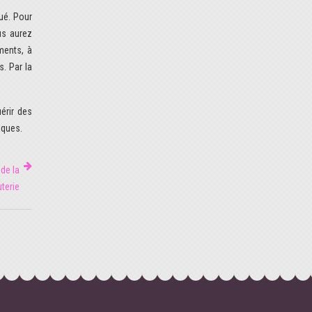
qué. Pour
us aurez
ments, à
s. Par la
érir des
iques.
 de la
terie