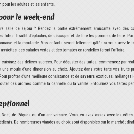
 pour les adultes et les enfants.
 pour le week-end
re salle de séjour ? Rendez la partie extrêmement amusante avec des co
frites. Il suffit d’éplucher, de découper et de frire les pommes de terre. Par 
onnaise et la moutarde. Vos enfants seront tellement gâtés si vous avez le 
assiettes, des salades vertes et des tomates en rondelles feront l’affaire.
s, cuisinez des délices sucrées. Pour déguster des tartes, commencez par réal
 une moule d’une dimension au choix. Ajoutez dans votre tarte vos fruits pr
Pour profiter d’une meilleure consistance et de
saveurs
exotiques, mélangez le
’ajouter des arômes comme la cannelle ou la vanille. Enfournez vos tartes pe
eptionnel
e Noël, de Pâques ou d’un anniversaire. Vous en avez assez avec les côtes
rédients. De nombreuses viandes au choix sont disponibles sur le marché : dind