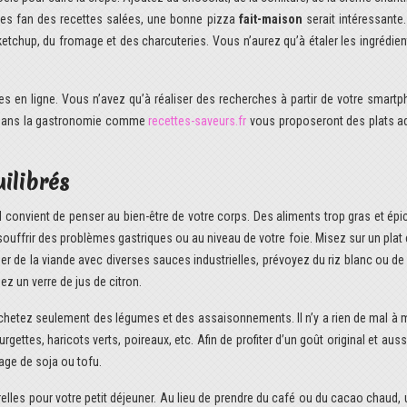
êtes fan des recettes salées, une bonne pizza
fait-maison
serait intéressante.
etchup, du fromage et des charcuteries. Vous n’aurez qu’à étaler les ingrédien
es en ligne. Vous n’avez qu’à réaliser des recherches à partir de votre smartp
 dans la gastronomie comme
recettes-saveurs.fr
vous proposeront des plats a
uilibrés
 convient de penser au bien-être de votre corps. Des aliments trop gras et épi
souffrir des problèmes gastriques ou au niveau de votre foie. Misez sur un plat 
 de la viande avec diverses sauces industrielles, prévoyez du riz blanc ou de 
ez un verre de jus de citron.
 Achetez seulement des légumes et des assaisonnements. Il n’y a rien de mal à 
ettes, haricots verts, poireaux, etc. Afin de profiter d’un goût original et auss
age de soja ou tofu.
elles pour votre petit déjeuner. Au lieu de prendre du café ou du cacao chaud,