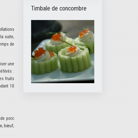
Timbale de concombre
llations
la suite,
temps de
iser une
éférés :
s fruits
ndant 10
 de porc
e, bœuf,