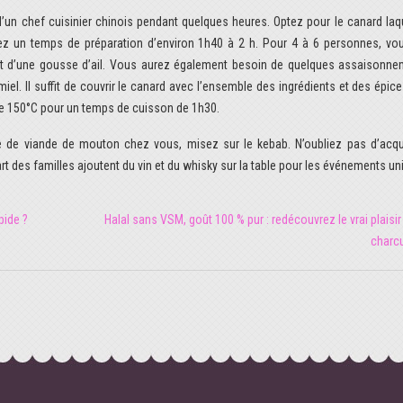
e d’un chef cuisinier chinois pendant quelques heures. Optez pour le canard la
yez un temps de préparation d’environ 1h40 à 2 h. Pour 4 à 6 personnes, vo
 et d’une gousse d’ail. Vous aurez également besoin de quelques assaisonne
miel. Il suffit de couvrir le canard avec l’ensemble des ingrédients et des épice
de 150°C pour un temps de cuisson de 1h30.
e de viande de mouton chez vous, misez sur le kebab. N’oubliez pas d’acqu
t des familles ajoutent du vin et du whisky sur la table pour les événements un
pide ?
Halal sans VSM, goût 100 % pur : redécouvrez le vrai plaisir
charcu