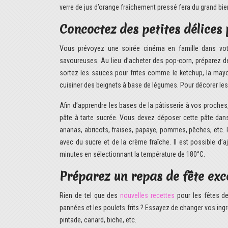
verre de jus d’orange fraîchement pressé fera du grand bien
Concoctez des petites délices
Vous prévoyez une soirée cinéma en famille dans vot
savoureuses. Au lieu d’acheter des pop-corn, préparez des 
sortez les sauces pour frites comme le ketchup, la may
cuisiner des beignets à base de légumes. Pour décorer les 
Afin d’apprendre les bases de la pâtisserie à vos proche
pâte à tarte sucrée. Vous devez déposer cette pâte dans
ananas, abricots, fraises, papaye, pommes, pêches, etc. 
avec du sucre et de la crème fraîche. Il est possible d
minutes en sélectionnant la température de 180°C.
Préparez un repas de fête exc
Rien de tel que des
nouvelles recettes
pour les fêtes d
pannées et les poulets frits ? Essayez de changer vos ing
pintade, canard, biche, etc.