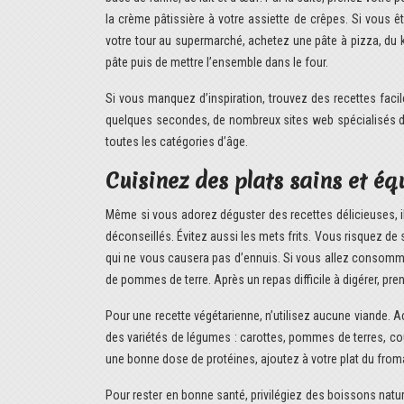
la crème pâtissière à votre assiette de crêpes. Si vous 
votre tour au supermarché, achetez une pâte à pizza, du k
pâte puis de mettre l’ensemble dans le four.
Si vous manquez d’inspiration, trouvez des recettes facil
quelques secondes, de nombreux sites web spécialisés
toutes les catégories d’âge.
Cuisinez des plats sains et éq
Même si vous adorez déguster des recettes délicieuses, il
déconseillés. Évitez aussi les mets frits. Vous risquez de 
qui ne vous causera pas d’ennuis. Si vous allez consommer
de pommes de terre. Après un repas difficile à digérer, pren
Pour une recette végétarienne, n’utilisez aucune viande.
des variétés de légumes : carottes, pommes de terres, courg
une bonne dose de protéines, ajoutez à votre plat du from
Pour rester en bonne santé, privilégiez des boissons natur