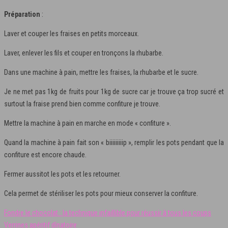
Préparation
:
Laver et couper les fraises en petits morceaux.
Laver, enlever les fils et couper en tronçons la rhubarbe.
Dans une machine à pain, mettre les fraises, la rhubarbe et le sucre.
Je ne met pas 1kg de fruits pour 1kg de sucre car je trouve ça trop sucré et
surtout la fraise prend bien comme confiture je trouve.
Mettre la machine à pain en marche en mode « confiture ».
Quand la machine à pain fait son « biiiiiiiiip », remplir les pots pendant que la
confiture est encore chaude.
Fermer aussitot les pots et les retourner.
Cela permet de stériliser les pots pour mieux conserver la confiture.
Fondre le chocolat : la technique infaillible pour réussir à tous les coups
Verrines apéritif dînatoire