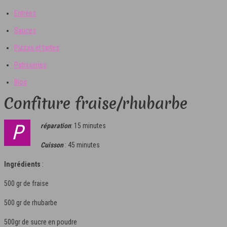
Entrées
Sauces
Pizzas et tartes
Patisseries
Blog
Confiture fraise/rhubarbe
Prép
aration
: 15 minutes
Cuisson
: 45 minutes
Ingrédients
:
500 gr de fraise
500 gr de rhubarbe
500gr de sucre en poudre